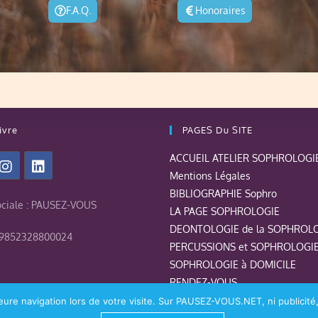
F.A.Q.
Honoraires
ivre
PAGES Du SITE
ACCUEIL ATELIER SOPHROLOGI
Mentions Légales
BIBLIOGRAPHIE Sophro
ociale : PAUSEZ-VOUS
LA PAGE SOPHROLOGIE
DEONTOLOGIE de la SOPHROL
79852328800024
PERCUSSIONS et SOPHROLOGI
SOPHROLOGIE à DOMICILE
RENDEZ-VOUS
LA PAGE VISIOCONFERENCE
eure navigation lors de votre visite. Sur PAUSEZ-VOUS.NET, ni publicité,