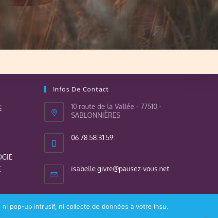
Infos De Contact
10 route de la Vallée - 77510 -
E
SABLONNIÈRES
06.78.58.31.59
OGIE
isabelle.givre@pausez-vous.net
E
 ni pop-up intrusif, ni collecte de données à votre insu.