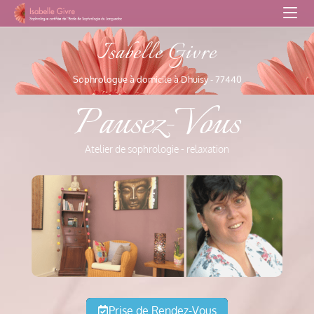
Isabelle Givre
Sophrologue à domicile à Dhuisy - 77440
Pausez-Vous
Atelier de sophrologie - relaxation
Prise de Rendez-Vous