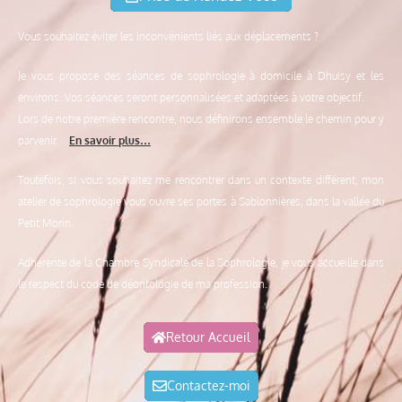
Vous souhaitez éviter les inconvénients liés aux déplacements ?
Je vous propose des séances de sophrologie à domicile à Dhuisy et les
environs. Vos séances seront personnalisées et adaptées à votre objectif.
Lors de notre première rencontre, nous définirons ensemble le chemin pour y
parvenir.
En savoir plus…
Toutefois, si vous souhaitez me rencontrer dans un contexte différent, mon
atelier de sophrologie vous ouvre ses portes à Sablonnières, dans la vallée du
Petit Morin.
Adhérente de la Chambre Syndicale de la Sophrologie, je vous accueille dans
le respect du code de déontologie de ma profession.
Retour Accueil
Contactez-moi