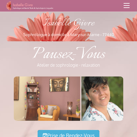
Isabelle Givre
Sophrologue à domicile à Mary-sur-Marne - 77440
Pausez-Vous
Atelier de sophrologie - relaxation
Prise de Rendez-Vous