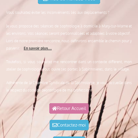
Vous souhaitez éviter les inconvénients liés aux déplacements ?
Je vous propose des séances de sophrologie à domicile à Mary-sur-Marne et
les environs. Vos séances seront personnalisées et adaptées à votre objectif.
Lors de notre première rencontre, nous définirons ensemble le chemin pour y
parvenir.
En savoir plus…
Toutefois, si vous souhaitez me rencontrer dans un contexte différent, mon
atelier de sophrologie vous ouvre ses portes à Sablonnières, dans le village.
Adhérente de la Chambre Syndicale de la Sophrologie, je vous accueille dans
le respect du code de déontologie de ma profession.
Retour Accueil
Contactez-moi